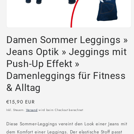
Medien
1
Damen Sommer Leggings »
in
Modal
öffnen
Jeans Optik » Jeggings mit
Push-Up Effekt »
Damenleggings für Fitness
& Alltag
Normaler
€15,90 EUR
Preis
Inkl. Steuern.
Versand
wird beim Checkout berechnet
Diese Sommer-Leggings vereint den Look einer Jeans mit
dem Komfort einer Leggings. Der elastische Stoff passt