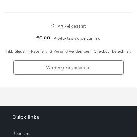
für
für
XL/XXL
XL/XXL
Wird
geladen ...
0
Artikel gesamt
€0,00
Produktzwischensumme
Inkl. Steuern. Rabatte und
Versand
werden beim Checkout berechnet.
Warenkorb ansehen
Quick links
Über uns