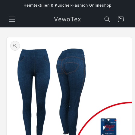
Direkt
Heimtextilien & Kuschel-Fashion Onlineshop
zum
Inhalt
VewoTex
Warenkorb
oduktinformationen
ringen